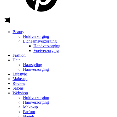
Beauty
Huidverzorging
Lichaamsverzorging
Handverzorging
Voetverzorging
Fashion
Hair
Haarstyling
Haarverzorging
Lifestyle
Make-up
Review
Salons
Webshop
Huidverzorging
Haarverzorging
Make-up
Parfum
Nagels