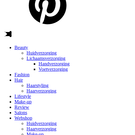
Beauty
Huidverzorging
Lichaamsverzorging
Handverzorging
Voetverzorging
Fashion
Hair
Haarstyling
Haarverzorging
Lifestyle
Make-up
Review
Salons
Webshop
Huidverzorging
Haarverzorging
Make-up