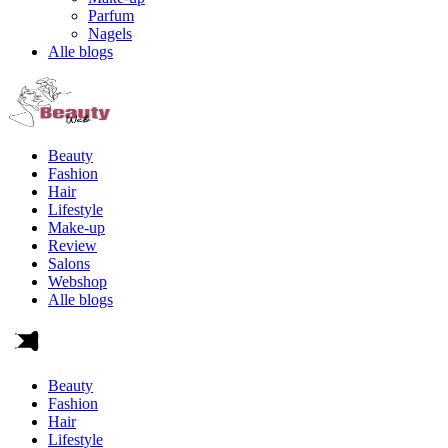
Parfum
Nagels
Alle blogs
Beauty
Fashion
Hair
Lifestyle
Make-up
Review
Salons
Webshop
Alle blogs
Beauty
Fashion
Hair
Lifestyle