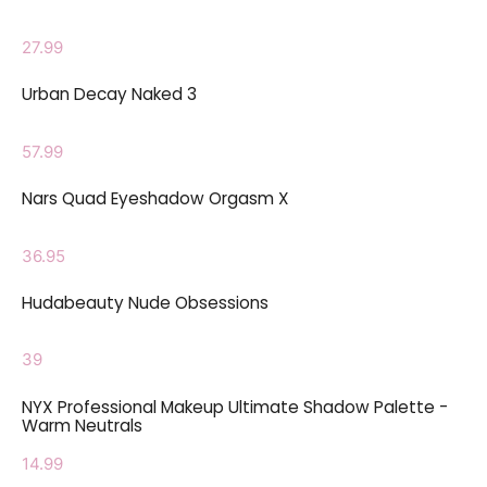
27.99
Urban Decay Naked 3
57.99
Nars Quad Eyeshadow Orgasm X
36.95
Hudabeauty Nude Obsessions
39
NYX Professional Makeup Ultimate Shadow Palette -
Warm Neutrals
14.99