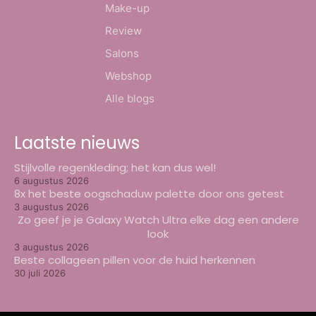
Make-up
Review
Salons
Webshop
Alle blogs
Laatste nieuws
Stijlvolle regenkleding; het kan dus wel!
6 augustus 2026
8x het beste oogschaduw palette door ons getest
3 augustus 2026
Zo geef je je Galaxy Watch Ultra elke dag een andere
look
3 augustus 2026
Beste collageen pillen voor de huid herkennen
30 juli 2026