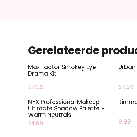
Gerelateerde produ
Max Factor Smokey Eye
Urban
Drama Kit
27.99
57.99
NYX Professional Makeup
Rimme
Ultimate Shadow Palette -
Warm Neutrals
9.99
14.99