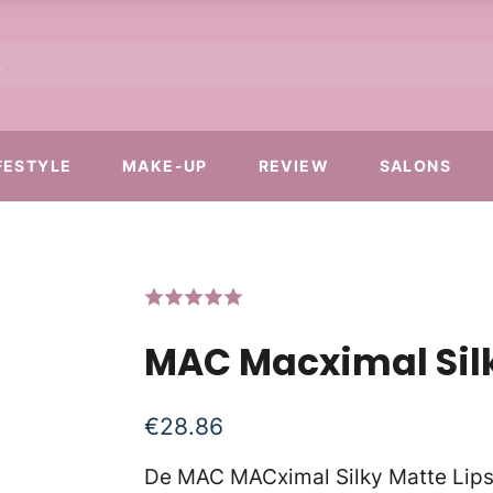
FESTYLE
MAKE-UP
REVIEW
SALONS
MAC Macximal Silk
€
28.86
De MAC MACximal Silky Matte Lipsti