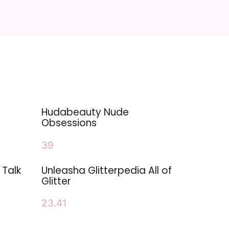
Hudabeauty Nude
Obsessions
39
 Talk
Unleasha Glitterpedia All of
Glitter
23.41