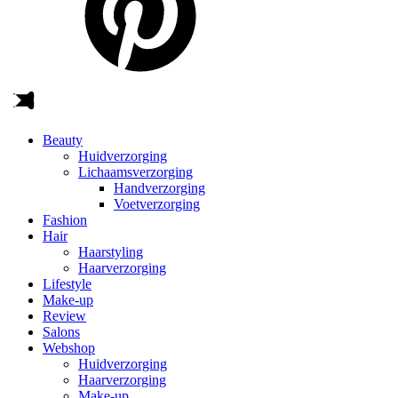
Beauty
Huidverzorging
Lichaamsverzorging
Handverzorging
Voetverzorging
Fashion
Hair
Haarstyling
Haarverzorging
Lifestyle
Make-up
Review
Salons
Webshop
Huidverzorging
Haarverzorging
Make-up