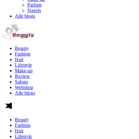
Parfum
Nagels
Alle blogs
Beauty
Fashion
Hair
Lifestyle
Make-up
Review
Salons
Webshop
Alle blogs
Beauty
Fashion
Hair
Lifestyle