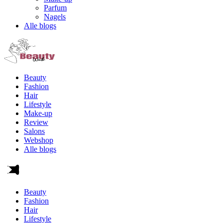
Parfum
Nagels
Alle blogs
Beauty
Fashion
Hair
Lifestyle
Make-up
Review
Salons
Webshop
Alle blogs
Beauty
Fashion
Hair
Lifestyle