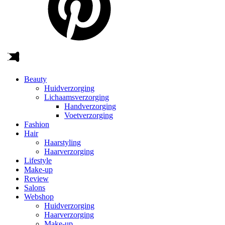
Beauty
Huidverzorging
Lichaamsverzorging
Handverzorging
Voetverzorging
Fashion
Hair
Haarstyling
Haarverzorging
Lifestyle
Make-up
Review
Salons
Webshop
Huidverzorging
Haarverzorging
Make-up