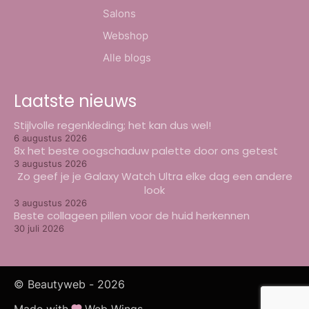
Salons
Webshop
Alle blogs
Laatste nieuws
Stijlvolle regenkleding; het kan dus wel!
6 augustus 2026
8x het beste oogschaduw palette door ons getest
3 augustus 2026
Zo geef je je Galaxy Watch Ultra elke dag een andere
look
3 augustus 2026
Beste collageen pillen voor de huid herkennen
30 juli 2026
© Beautyweb -
2026