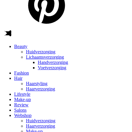
Beauty
Huidverzorging
Lichaamsverzorging
Handverzorging
Voetverzorging
Fashion
Hair
Haarstyling
Haarverzorging
Lifestyle
Make-up
Review
Salons
Webshop
Huidverzorging
Haarverzorging
Make-up