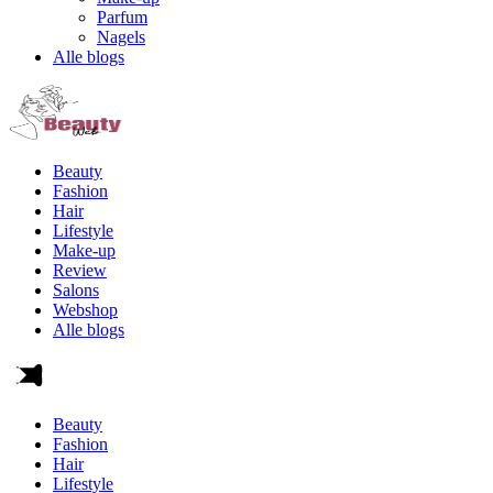
Parfum
Nagels
Alle blogs
Beauty
Fashion
Hair
Lifestyle
Make-up
Review
Salons
Webshop
Alle blogs
Beauty
Fashion
Hair
Lifestyle