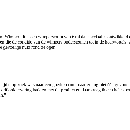
Wimper lift is een wimperserum van 6 ml dat speciaal is ontwikkeld om
ten die de conditie van de wimpers ondersteunen tot in de haarwortels, w
de gevoelige huid rond de ogen.
een tijdje op zoek was naar een goede serum maar er nog niet één gevon
zelf ook ervaring hadden met dit product en daar kreeg ik een hele spon
n.''