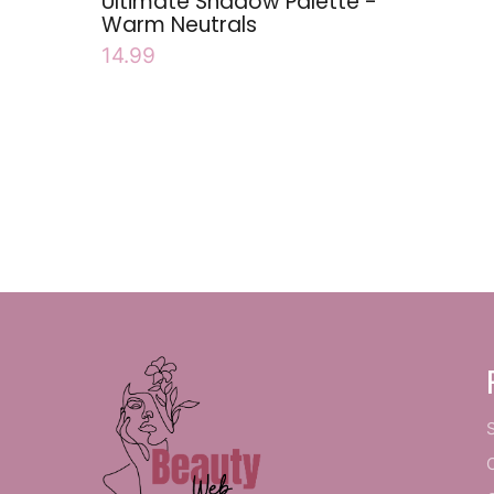
Ultimate Shadow Palette -
Warm Neutrals
14.99