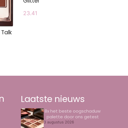
Glitter
23.41
 Talk
n
Laatste nieuws
8x het beste oogschaduw
palette door ons getest
3 augustus 2026