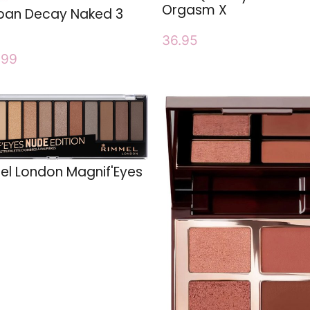
Orgasm X
ban Decay Naked 3
36.95
.99
l London Magnif'Eyes