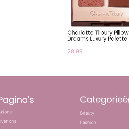
Charlotte Tilbury Pillow
Dreams Luxury Palette
28.99
Categorieë
Pagina's
Salons
Beauty
Over ons
Fashion