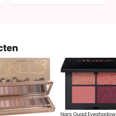
cten
Nars Quad Eyeshadow