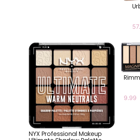
Ur
57
Rimme
9.99
NYX Professional Makeup