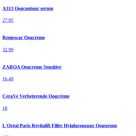
A313 Oogcontour serum
27.95
Remescar Oogcreme
32.99
ZARQA Oogcreme Sensitive
16.49
CeraVe Verbeterende Oogcrème
18
L'Oréal Paris Revitalift Filler Hylaluronzuur Oogserum