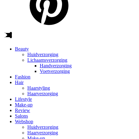
Beauty
Huidverzorging
Lichaamsverzorging
Handverzorging
Voetverzorging
Fashion
Hair
Haarstyling
Haarverzorging
Lifestyle
Make-up
Review
Salons
Webshop
Huidverzorging
Haarverzorging
Make-up