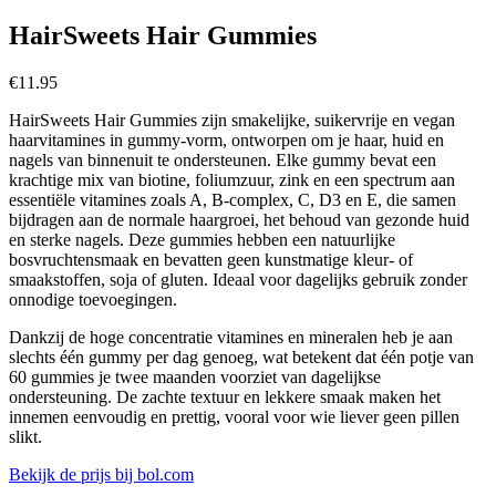
HairSweets Hair Gummies
€
11.95
HairSweets Hair Gummies zijn smakelijke, suikervrije en vegan
haarvitamines in gummy‑vorm, ontworpen om je haar, huid en
nagels van binnenuit te ondersteunen. Elke gummy bevat een
krachtige mix van biotine, foliumzuur, zink en een spectrum aan
essentiële vitamines zoals A, B‑complex, C, D3 en E, die samen
bijdragen aan de normale haargroei, het behoud van gezonde huid
en sterke nagels. Deze gummies hebben een natuurlijke
bosvruchtensmaak en bevatten geen kunstmatige kleur‑ of
smaakstoffen, soja of gluten. Ideaal voor dagelijks gebruik zonder
onnodige toevoegingen.
Dankzij de hoge concentratie vitamines en mineralen heb je aan
slechts één gummy per dag genoeg, wat betekent dat één potje van
60 gummies je twee maanden voorziet van dagelijkse
ondersteuning. De zachte textuur en lekkere smaak maken het
innemen eenvoudig en prettig, vooral voor wie liever geen pillen
slikt.
Bekijk de prijs bij bol.com