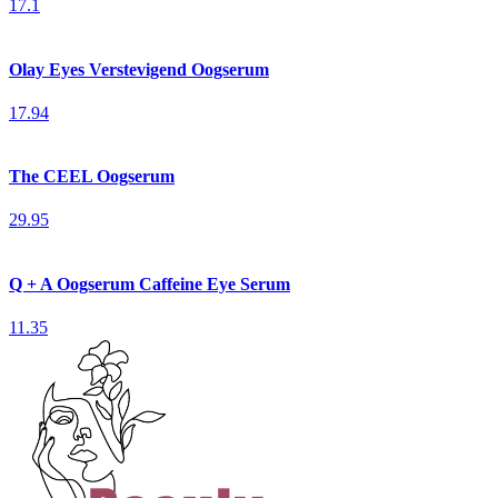
17.1
Olay Eyes Verstevigend Oogserum
17.94
The CEEL Oogserum
29.95
Q + A Oogserum Caffeine Eye Serum
11.35