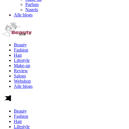
Parfum
Nagels
Alle blogs
Beauty
Fashion
Hair
Lifestyle
Make-up
Review
Salons
Webshop
Alle blogs
Beauty
Fashion
Hair
Lifestyle