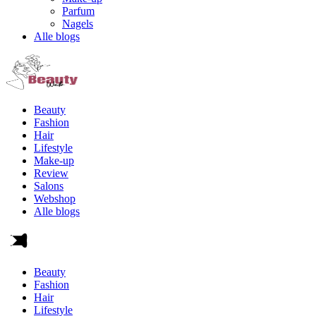
Parfum
Nagels
Alle blogs
Beauty
Fashion
Hair
Lifestyle
Make-up
Review
Salons
Webshop
Alle blogs
Beauty
Fashion
Hair
Lifestyle