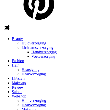
Beauty
Huidverzorging
Lichaamsverzorging
Handverzorging
Voetverzorging
Fashion
Hair
Haarstyling
Haarverzorging
Lifestyle
Make-up
Review
Salons
Webshop
Huidverzorging
Haarverzorging
Make-up