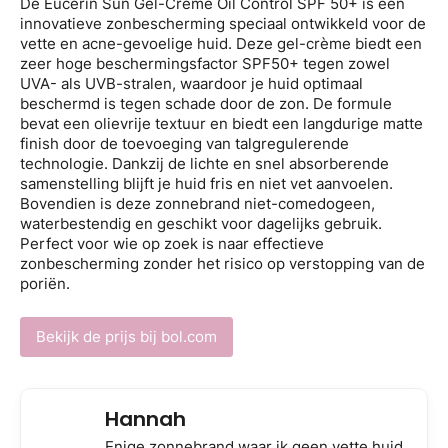
De Eucerin Sun Gel-Crème Oil Control SPF 50+ is een
innovatieve zonbescherming speciaal ontwikkeld voor de
vette en acne-gevoelige huid. Deze gel-crème biedt een
zeer hoge beschermingsfactor SPF50+ tegen zowel
UVA- als UVB-stralen, waardoor je huid optimaal
beschermd is tegen schade door de zon. De formule
bevat een olievrije textuur en biedt een langdurige matte
finish door de toevoeging van talgregulerende
technologie. Dankzij de lichte en snel absorberende
samenstelling blijft je huid fris en niet vet aanvoelen.
Bovendien is deze zonnebrand niet-comedogeen,
waterbestendig en geschikt voor dagelijks gebruik.
Perfect voor wie op zoek is naar effectieve
zonbescherming zonder het risico op verstopping van de
poriën.
Bekijk de prijs bij bol.com
Hannah
Enige zonnebrand waar ik geen vette huid