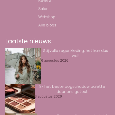
Review
Salons
Webshop
Alle blogs
Laatste nieuws
Stijlvolle regenkleding; het kan dus
wel!
6 augustus 2026
8x het beste oogschaduw palette
door ons getest
3 augustus 2026