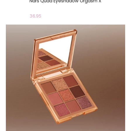
Nars Quad Eyeshadow Orgasm X
36.95