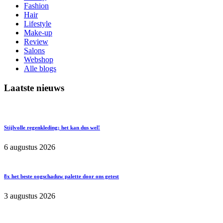
Fashion
Hair
Lifestyle
Make-up
Review
Salons
Webshop
Alle blogs
Laatste nieuws
Stijlvolle regenkleding; het kan dus wel!
6 augustus 2026
8x het beste oogschaduw palette door ons getest
3 augustus 2026