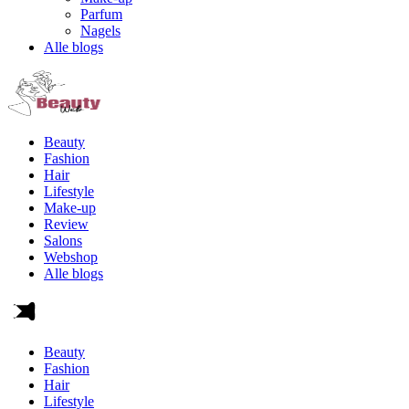
Parfum
Nagels
Alle blogs
Beauty
Fashion
Hair
Lifestyle
Make-up
Review
Salons
Webshop
Alle blogs
Beauty
Fashion
Hair
Lifestyle