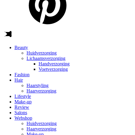
Beauty
Huidverzorging
Lichaamsverzorging
Handverzorging
Voetverzorging
Fashion
Hair
Haarstyling
Haarverzorging
Lifestyle
Make-up
Review
Salons
Webshop
Huidverzorging
Haarverzorging
Make-up