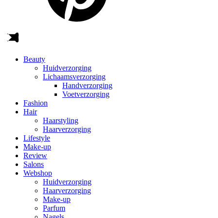
Beauty
Huidverzorging
Lichaamsverzorging
Handverzorging
Voetverzorging
Fashion
Hair
Haarstyling
Haarverzorging
Lifestyle
Make-up
Review
Salons
Webshop
Huidverzorging
Haarverzorging
Make-up
Parfum
Nagels