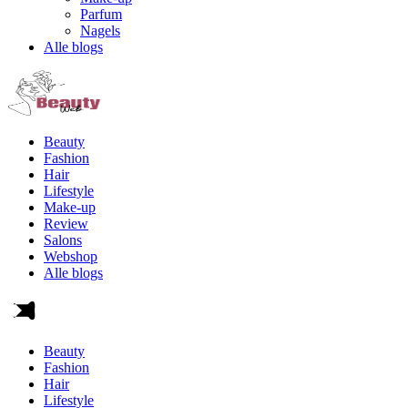
Parfum
Nagels
Alle blogs
Beauty
Fashion
Hair
Lifestyle
Make-up
Review
Salons
Webshop
Alle blogs
Beauty
Fashion
Hair
Lifestyle