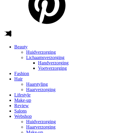
Beauty
Huidverzorging
Lichaamsverzorging
Handverzorging
Voetverzorging
Fashion
Hair
Haarstyling
Haarverzorging
Lifestyle
Make-up
Review
Salons
Webshop
Huidverzorging
Haarverzorging
Make-up