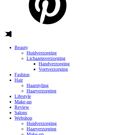
Beauty
Huidverzorging
Lichaamsverzorging
Handverzorging
Voetverzorging
Fashion
Hair
Haarstyling
Haarverzorging
Lifestyle
Make-up
Review
Salons
Webshop
Huidverzorging
Haarverzorging
Make-up