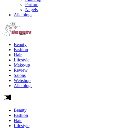
Parfum
Nagels
Alle blogs
Beauty
Fashion
Hair
Lifestyle
Make-up
Review
Salons
Webshop
Alle blogs
Beauty
Fashion
Hair
Lifestyle