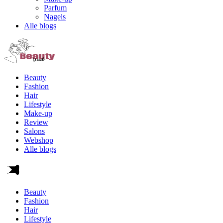
Parfum
Nagels
Alle blogs
Beauty
Fashion
Hair
Lifestyle
Make-up
Review
Salons
Webshop
Alle blogs
Beauty
Fashion
Hair
Lifestyle