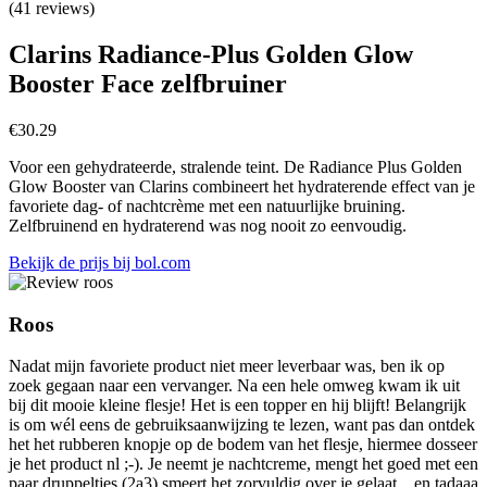
(41 reviews)
Clarins Radiance-Plus Golden Glow
Booster Face zelfbruiner
€
30.29
Voor een gehydrateerde, stralende teint. De Radiance Plus Golden
Glow Booster van Clarins combineert het hydraterende effect van je
favoriete dag- of nachtcrème met een natuurlijke bruining.
Zelfbruinend en hydraterend was nog nooit zo eenvoudig.
Bekijk de prijs bij bol.com
Roos
Nadat mijn favoriete product niet meer leverbaar was, ben ik op
zoek gegaan naar een vervanger. Na een hele omweg kwam ik uit
bij dit mooie kleine flesje! Het is een topper en hij blijft! Belangrijk
is om wél eens de gebruiksaanwijzing te lezen, want pas dan ontdek
het het rubberen knopje op de bodem van het flesje, hiermee dosseer
je het product nl ;-). Je neemt je nachtcreme, mengt het goed met een
paar druppeltjes (2a3) smeert het zorvuldig over je gelaat... en tadaaa