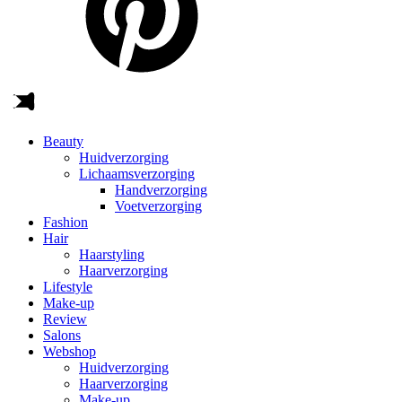
Beauty
Huidverzorging
Lichaamsverzorging
Handverzorging
Voetverzorging
Fashion
Hair
Haarstyling
Haarverzorging
Lifestyle
Make-up
Review
Salons
Webshop
Huidverzorging
Haarverzorging
Make-up