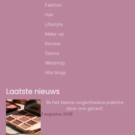
Fashion
Hair
Lifestyle
Make-up
Review
Salons
Webshop
Alle blogs
Laatste nieuws
8x het beste oogschaduw palette
door ons getest
3 augustus 2026