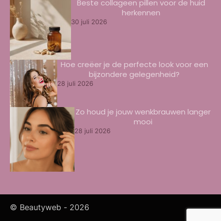
Beste collageen pillen voor de huid
herkennen
30 juli 2026
Hoe creëer je de perfecte look voor een
bijzondere gelegenheid?
28 juli 2026
Zo houd je jouw wenkbrauwen langer
mooi
28 juli 2026
© Beautyweb -
2026