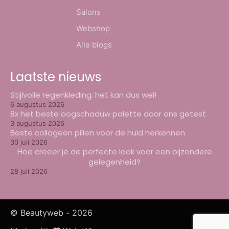
Salons
Webshop
Alle blogs
Laatste nieuws
Stijlvolle regenkleding; het kan dus wel!
6 augustus 2026
8x het beste oogschaduw palette door ons getest
3 augustus 2026
Beste collageen pillen voor de huid herkennen
30 juli 2026
Hoe creëer je de perfecte look voor een bijzondere
gelegenheid?
28 juli 2026
© Beautyweb -
2026