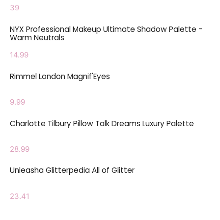
39
NYX Professional Makeup Ultimate Shadow Palette -
Warm Neutrals
14.99
Rimmel London Magnif'Eyes
9.99
Charlotte Tilbury Pillow Talk Dreams Luxury Palette
28.99
Unleasha Glitterpedia All of Glitter
23.41