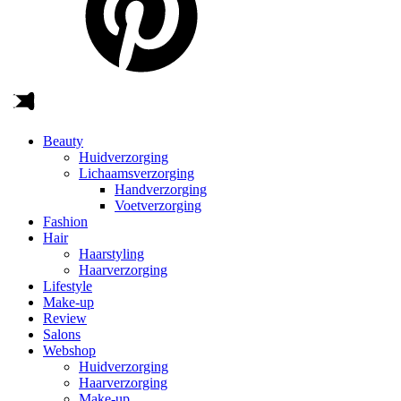
Beauty
Huidverzorging
Lichaamsverzorging
Handverzorging
Voetverzorging
Fashion
Hair
Haarstyling
Haarverzorging
Lifestyle
Make-up
Review
Salons
Webshop
Huidverzorging
Haarverzorging
Make-up