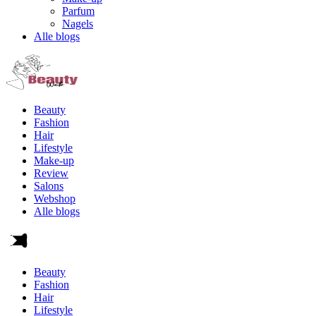
Parfum
Nagels
Alle blogs
Beauty
Fashion
Hair
Lifestyle
Make-up
Review
Salons
Webshop
Alle blogs
Beauty
Fashion
Hair
Lifestyle