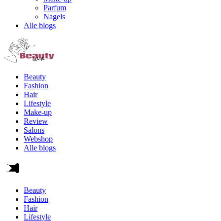
Parfum
Nagels
Alle blogs
Beauty
Fashion
Hair
Lifestyle
Make-up
Review
Salons
Webshop
Alle blogs
Beauty
Fashion
Hair
Lifestyle