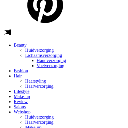
Beauty
Huidverzorging
Lichaamsverzorging
Handverzorging
Voetverzorging
Fashion
Hair
Haarstyling
Haarverzorging
Lifestyle
Make-up
Review
Salons
Webshop
Huidverzorging
Haarverzorging
Make-up