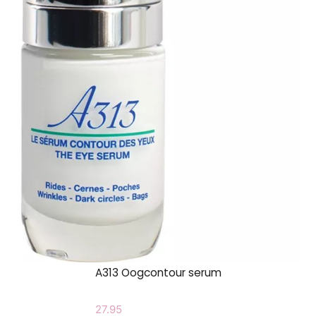
A313 Oogcontour serum
27.95