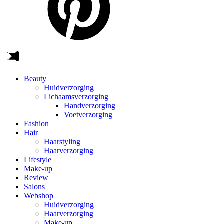
Beauty
Huidverzorging
Lichaamsverzorging
Handverzorging
Voetverzorging
Fashion
Hair
Haarstyling
Haarverzorging
Lifestyle
Make-up
Review
Salons
Webshop
Huidverzorging
Haarverzorging
Make-up