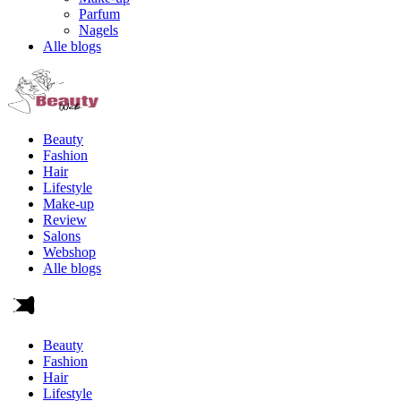
Parfum
Nagels
Alle blogs
Beauty
Fashion
Hair
Lifestyle
Make-up
Review
Salons
Webshop
Alle blogs
Beauty
Fashion
Hair
Lifestyle