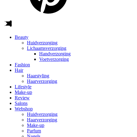
Beauty
Huidverzorging
Lichaamsverzorging
Handverzorging
Voetverzorging
Fashion
Hair
Haarstyling
Haarverzorging
Lifestyle
Make-up
Review
Salons
Webshop
Huidverzorging
Haarverzorging
Make-up
Parfum
Nagels