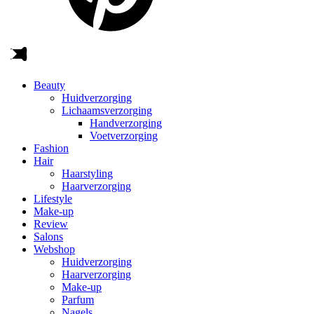
Beauty
Huidverzorging
Lichaamsverzorging
Handverzorging
Voetverzorging
Fashion
Hair
Haarstyling
Haarverzorging
Lifestyle
Make-up
Review
Salons
Webshop
Huidverzorging
Haarverzorging
Make-up
Parfum
Nagels