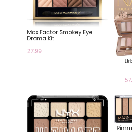
Max Factor Smokey Eye
Drama Kit
27.99
Ur
57
Rimme