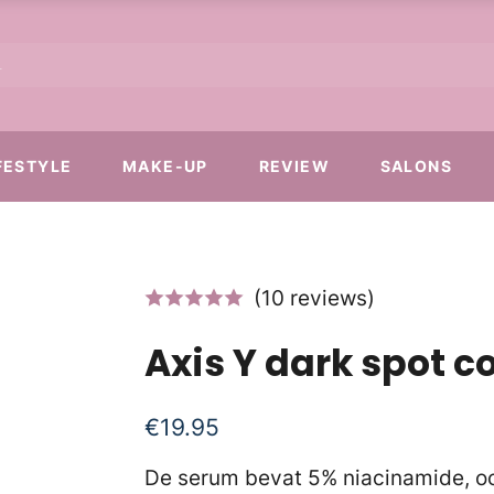
FESTYLE
MAKE-UP
REVIEW
SALONS
(10 reviews)
Axis Y dark spot c
€
19.95
De serum bevat 5% niacinamide, oo