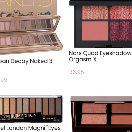
Nars Quad Eyeshadow
Orgasm X
ban Decay Naked 3
36.95
.99
l London Magnif'Eyes