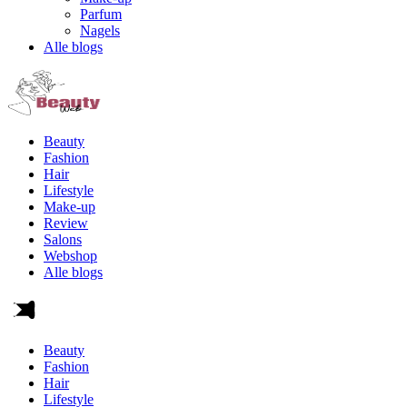
Parfum
Nagels
Alle blogs
Beauty
Fashion
Hair
Lifestyle
Make-up
Review
Salons
Webshop
Alle blogs
Beauty
Fashion
Hair
Lifestyle