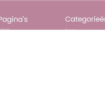
Categorieë
Pagina's
Salons
Beauty
Over ons
Fashion
Contact
Hair
Partners
Lifestyle
Algemene voorwaarden
Make-up
Privacyverklaring
Review
Sitemap
Salons
Cookiebeleid
Webshop
Alle blogs