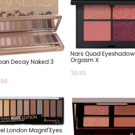
Nars Quad Eyeshadow
Orgasm X
ban Decay Naked 3
36.95
.99
l London Magnif'Eyes