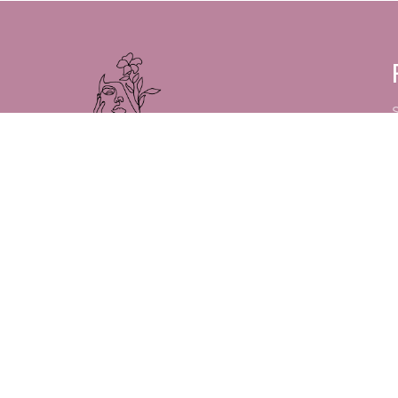
Op Beautyweb.nl vind je alle nieuwe
trends op gebied van beauty, fashion,
gezondheid en lifestyle. Wij voorzien je
dagelijks van interessante artikelen.
redactie@beautyweb.nl
Arendstraat 4, 6135 KT Sittard
Kvk: 81831153
BTW-nr: NL862236599B01