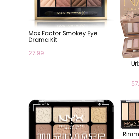
Max Factor Smokey Eye
Drama Kit
27.99
Ur
57
Rimme