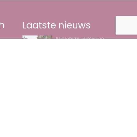
n
Laatste nieuws
Stijlvolle regenkleding;
het kan dus wel!
6 augustus 2026
8x het beste oogschaduw
palette door ons getest
3 augustus 2026
Beste collageen pillen
voor de huid herkennen
30 juli 2026
Hoe creëer je de perfecte
look voor een bijzondere
gelegenheid?
28 juli 2026