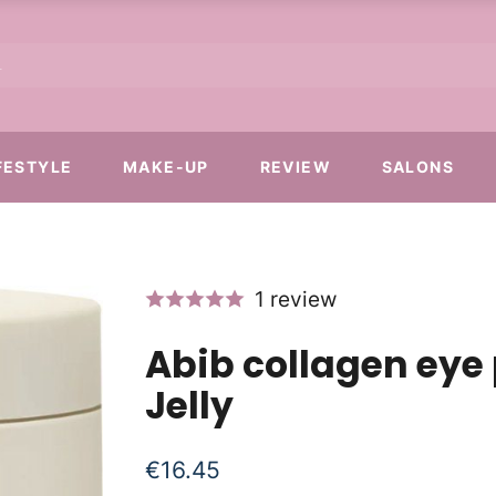
FESTYLE
MAKE-UP
REVIEW
SALONS
1 review
Abib collagen eye
Jelly
€
16.45