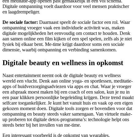
een meditatie-app openen past gemakkelijk in een vol schema.
Digitale ontspanning voelt daardoor voor veel mensen praktischer
en laagdrempeliger.
De sociale factor:
Daarnaast speelt de sociale factor een rol. Waar
ontspanning vroeger vaak een individuele activiteit was, maken
digitale mogelijkheden het eenvoudig om contact te houden. Denk
aan samen online een film kijken of een spel spelen, zelfs als je niet
fysiek bij elkaar bent. Me-time krijgt daardoor soms een sociale
dimensie, waarbij ontspanning en verbinding samenkomen.
Digitale beauty en wellness in opkomst
Naast entertainment neemt ook de digitale beauty en wellness
wereld een vlucht. Denk aan online yoga- en sportlessen, meditatie-
apps of huidverzorgingsadviezen via apps en chat. Waar je vroeger
een afspraak moest maken bij een coach of een salon, kun je nu in
een paar klikken persoonlijke begeleiding krijgen. Deze trend maakt
selfcare toegankelijker. Je kunt het vanuit huis en vaak op een eigen
gekozen moment doen. Digitale tools zorgen er bovendien voor dat
ontspanning en beauty steeds vaker samengaan. Van virtuele make-
up proberen tot digitale detox-programma’s: technologie helpt ons
steeds beter bij het invullen van me-time.
Een interessant voorbeeld is de opkomst van wearables.