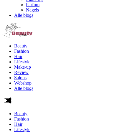
Parfum
Nagels
Alle blogs
Beauty
Fashion
Hair
Lifestyle
Make-up
Review
Salons
Webshop
Alle blogs
Beauty
Fashion
Hair
Lifestyle