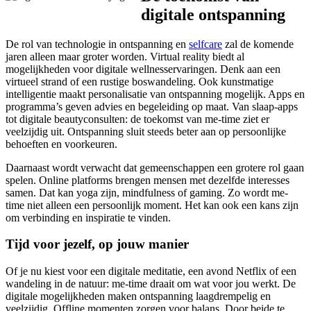
digitale ontspanning
De rol van technologie in ontspanning en
selfcare
zal de komende
jaren alleen maar groter worden. Virtual reality biedt al
mogelijkheden voor digitale wellnesservaringen. Denk aan een
virtueel strand of een rustige boswandeling. Ook kunstmatige
intelligentie maakt personalisatie van ontspanning mogelijk. Apps en
programma’s geven advies en begeleiding op maat. Van slaap-apps
tot digitale beautyconsulten: de toekomst van me-time ziet er
veelzijdig uit. Ontspanning sluit steeds beter aan op persoonlijke
behoeften en voorkeuren.
Daarnaast wordt verwacht dat gemeenschappen een grotere rol gaan
spelen. Online platforms brengen mensen met dezelfde interesses
samen. Dat kan yoga zijn, mindfulness of gaming. Zo wordt me-
time niet alleen een persoonlijk moment. Het kan ook een kans zijn
om verbinding en inspiratie te vinden.
Tijd voor jezelf, op jouw manier
Of je nu kiest voor een digitale meditatie, een avond Netflix of een
wandeling in de natuur: me-time draait om wat voor jou werkt. De
digitale mogelijkheden maken ontspanning laagdrempelig en
veelzijdig. Offline momenten zorgen voor balans. Door beide te