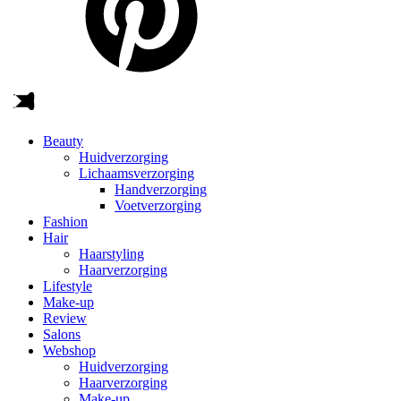
Beauty
Huidverzorging
Lichaamsverzorging
Handverzorging
Voetverzorging
Fashion
Hair
Haarstyling
Haarverzorging
Lifestyle
Make-up
Review
Salons
Webshop
Huidverzorging
Haarverzorging
Make-up