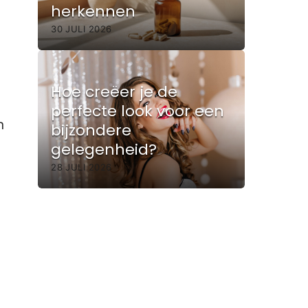
herkennen
30 JULI 2026
Hoe creëer je de
perfecte look voor een
n
bijzondere
gelegenheid?
28 JULI 2026
g