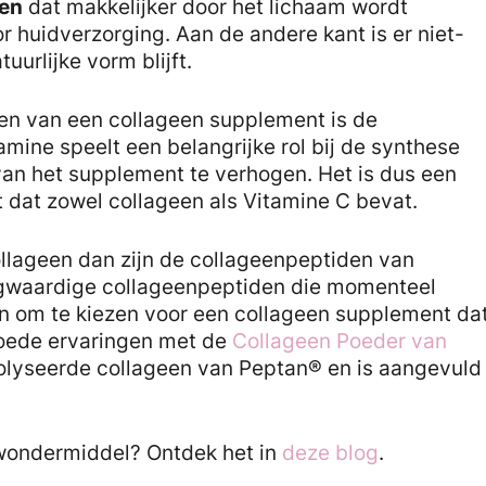
een
dat makkelijker door het lichaam wordt
huidverzorging. Aan de andere kant is er niet-
uurlijke vorm blijft.
ezen van een collageen supplement is de
amine speelt een belangrijke rol bij de synthese
 van het supplement te verhogen. Het is dus een
t dat zowel collageen als Vitamine C bevat.
ollageen dan zijn de collageenpeptiden van
gwaardige collageenpeptiden die momenteel
den om te kiezen voor een collageen supplement da
goede ervaringen met de
Collageen Poeder van
rolyseerde collageen van Peptan® en is aangevuld
 wondermiddel? Ontdek het in
deze blog
.