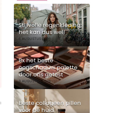
Stijlvolle regenkleding;
het kan dus wel!
6 AUGUSTUS 2026
8x het beste
oogschaduw palette
door ons getest
3 AUGUSTUS 2026
Beste collageen pillen
3
voor de huid