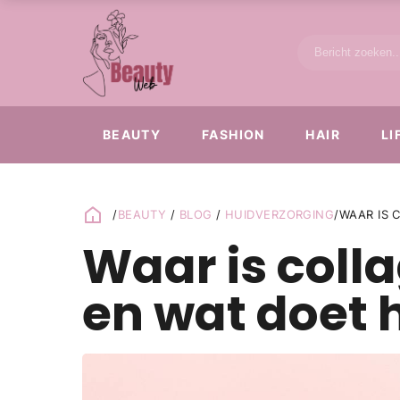
BEAUTY
FASHION
HAIR
LI
/
BEAUTY
/
BLOG
/
HUIDVERZORGING
/
WAAR IS 
Waar is coll
en wat doet 