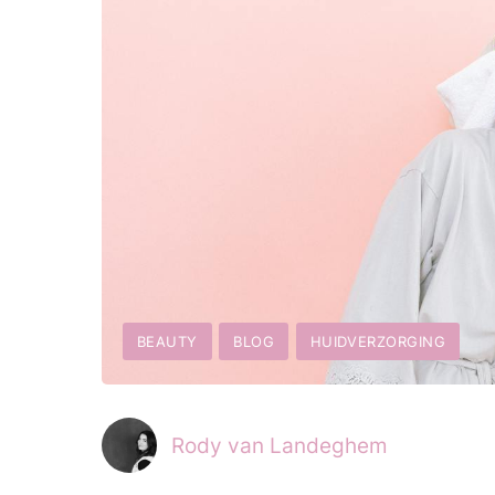
BEAUTY
BLOG
HUIDVERZORGING
Rody van Landeghem