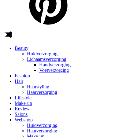
Beauty
Huidverzorging
Lichaamsverzorging
Handverzorging
Voetverzorging
Fashion
Hair
Haarstyling
Haarverzorging
Lifestyle
Make-up
Review
Salons
Webshop
Huidverzorging
Haarverzorging
Make-up