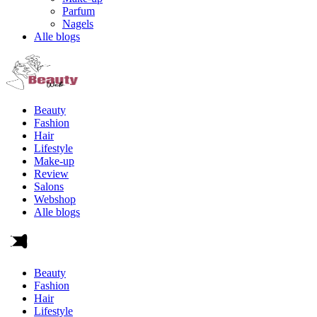
Parfum
Nagels
Alle blogs
Beauty
Fashion
Hair
Lifestyle
Make-up
Review
Salons
Webshop
Alle blogs
Beauty
Fashion
Hair
Lifestyle