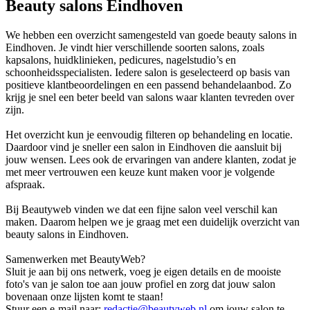
Beauty salons Eindhoven
We hebben een overzicht samengesteld van goede beauty salons in
Eindhoven. Je vindt hier verschillende soorten salons, zoals
kapsalons, huidklinieken, pedicures, nagelstudio’s en
schoonheidsspecialisten. Iedere salon is geselecteerd op basis van
positieve klantbeoordelingen en een passend behandelaanbod. Zo
krijg je snel een beter beeld van salons waar klanten tevreden over
zijn.
Het overzicht kun je eenvoudig filteren op behandeling en locatie.
Daardoor vind je sneller een salon in Eindhoven die aansluit bij
jouw wensen. Lees ook de ervaringen van andere klanten, zodat je
met meer vertrouwen een keuze kunt maken voor je volgende
afspraak.
Bij Beautyweb vinden we dat een fijne salon veel verschil kan
maken. Daarom helpen we je graag met een duidelijk overzicht van
beauty salons in Eindhoven.
Samenwerken met BeautyWeb?
Sluit je aan bij ons netwerk, voeg je eigen details en de mooiste
foto's van je salon toe aan jouw profiel en zorg dat jouw salon
bovenaan onze lijsten komt te staan!
Stuur een e-mail naar:
redactie@beautyweb.nl
om jouw salon te