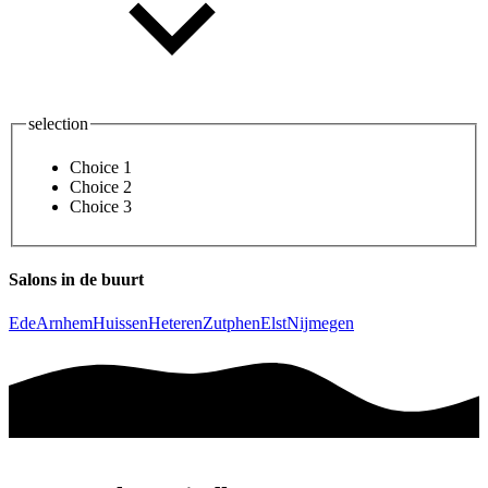
selection
Choice 1
Choice 2
Choice 3
Salons in de buurt
Ede
Arnhem
Huissen
Heteren
Zutphen
Elst
Nijmegen