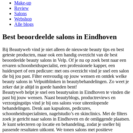
Make-up
Review
Salons
Webshop
Alle blogs
Best beoordeelde salons in Eindhoven
Bij Beautyweb vind je niet alleen de nieuwste beauty tips en best
geteste producten, maar ook een handig overzicht van de best
beoordeelde beauty salons in
Velp
. Of je nu op zoek bent naar een
ervaren schoonheidsspecialist, een professionele kapper, een
huidexpert of een pedicure: met ons overzicht vind je snel een salon
die bij jou past. Filter eenvoudig op jouw wensen en ontdek welke
beauty salons in
Velp
uitblinken in beautybehandelingen. Zo weet je
zeker dat je altijd in goede handen bent!
Beautyweb helpt je snel een beautysalon in Eindhoven te vinden die
past bij jouw wensen. Naast beautyblogs, productreviews en
verzorgingstips vind je bij ons salons voor uiteenlopende
behandelingen. Denk aan kapsalons, pedicures,
schoonheidsspecialisten, nagelstudio’s en skinclinics. Met de filters
zoek je gericht naar salons in Eindhoven en de omliggende plaatsen.
Je kunt selecteren op locatie en behandeling, zodat je sneller bij
passende resultaten uitkomt. We tonen salons met positieve