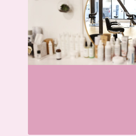
Wij zijn momenteel open
Skin & Glow Atelier Ede
Galvanistraat 7, 6716 AE Ede,
Nederland