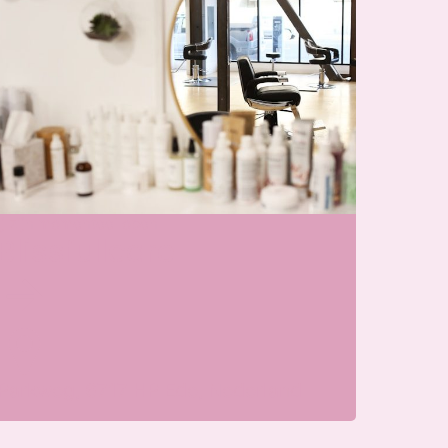
j zijn momenteel open
Blissfullcare
Parkweg, 6717 HP Ede, Nederland