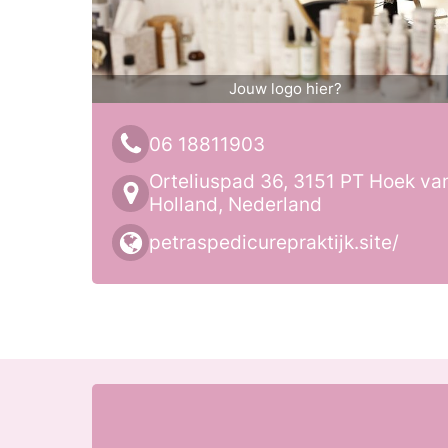
Jouw logo hier?
06 18811903
Orteliuspad 36, 3151 PT Hoek va
Holland, Nederland
petraspedicurepraktijk.site/