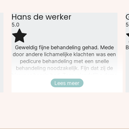
Hans de werker
5.0
5
Geweldig fijne behandeling gehad. Mede
B
!
door andere lichamelijke klachten was een
pedicure behandeling met een snelle
behandeling noodzakelijk. Fijn dat zij de
hiervoor begrip had. Zeer vriendelijke dame
adequaat behandeld en heb direct een
Lees meer
Sluiten
vervolg afspraak gemaakt. Super gewoon.