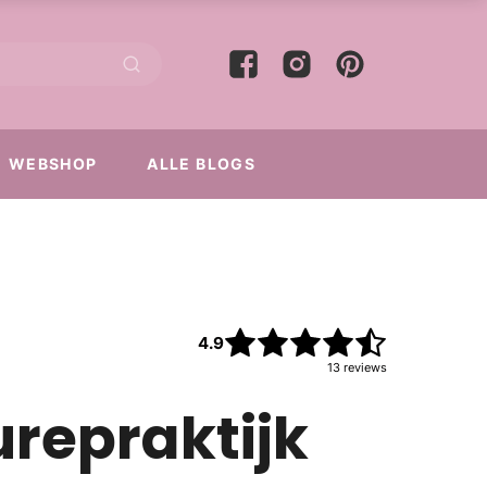
WEBSHOP
ALLE BLOGS
4.9
13
reviews
urepraktijk