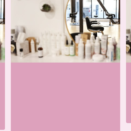
Wij zijn momenteel open
Wi
Beauty Center Renaat |
Schoonheidssalon Ede
Merellaan 8, 6713 BH Ede, Nederland