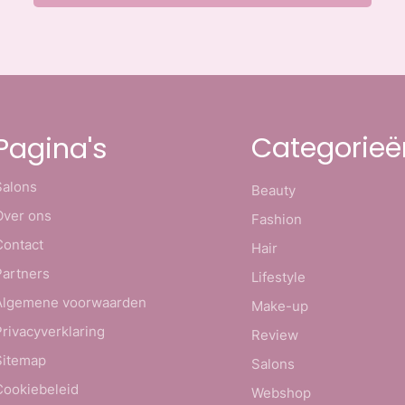
Categorieë
Pagina's
Salons
Beauty
Over ons
Fashion
Contact
Hair
Partners
Lifestyle
Algemene voorwaarden
Make-up
Privacyverklaring
Review
Sitemap
Salons
Cookiebeleid
Webshop