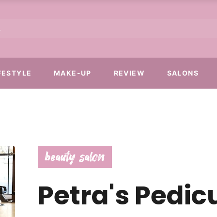
FESTYLE
MAKE-UP
REVIEW
SALONS
beauty salon
Petra's Pedic