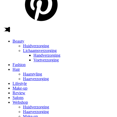
Beauty
Huidverzorging
Lichaamsverzorging
Handverzorging
Voetverzorging
Fashion
Hair
Haarstyling
Haarverzorging
Lifestyle
Make-up
Review
Salons
Webshop
Huidverzorging
Haarverzorging
Make-up