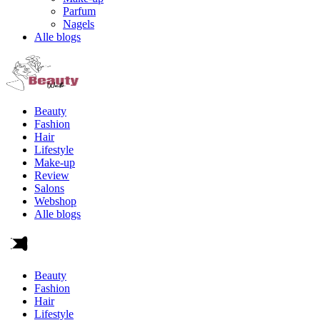
Parfum
Nagels
Alle blogs
Beauty
Fashion
Hair
Lifestyle
Make-up
Review
Salons
Webshop
Alle blogs
Beauty
Fashion
Hair
Lifestyle