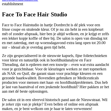
establishment
Face To Face Hair Studio
Face to Face Hairstudio in hartje Dordrecht is dé plek voor een
frisse coupe en stralende kleur. Of je nu zin hebt in een knipbeurt
mét of zonder afspraak, hier ben je altijd welkom, en je krijgt er zelfs
een lekker kopje koffie of thee bij. De salon is open van dinsdag tot
en met zaterdag, met op woensdagavond extra lang open tot 20.00
uur – ideaal als je overdag geen tijd hebt.
Ze zijn gespecialiseerd in de nieuwste kapsels, fijne folietechnieken
voor kleur en natuurlijk ook in hoofdhuidanalyse en Face
Threading, dat is epileren met een touwtje – even wat extra aandacht
voor je gezichtshaar. Voor de kleuringen werken ze met topmerken
als NAK en Quif, die garant staan voor prachtige kleuren en een
gezonde haarkwaliteit. Bovendien gebruiken ze Mediceuticals
producten voor mensen met haar- en hoofdhuidproblemen. Dus heb
je last van haaruitval of een jeukende hoofdhuid? Hier pakken ze het
aan met dé beste oplossingen.
De salon zit in een sfeervol historisch pand aan de Nieuwstraat. Wil
je zeker zijn van je plekje? Even bellen of online een afspraak
maken, en je bent welkom om je haar te laten verwennen!