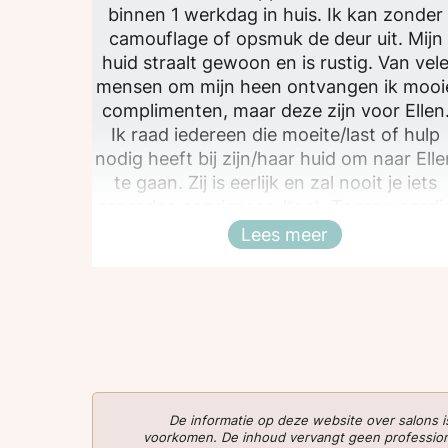
binnen 1 werkdag in huis. Ik kan zonder
camouflage of opsmuk de deur uit. Mijn
huid straalt gewoon en is rustig. Van vel
mensen om mijn heen ontvangen ik mooi
complimenten, maar deze zijn voor Ellen
Ik raad iedereen die moeite/last of hulp
nodig heeft bij zijn/haar huid om naar Ell
te gaan. Zij is eerlijk en zal nooit je iets
aanraden zonder resultaat. Tegenwoordi
zie je online veel voorbijkomen, maar dit i
Lees meer
Sluiten
een parel!!
De informatie op deze website over salons
voorkomen. De inhoud vervangt geen professionee