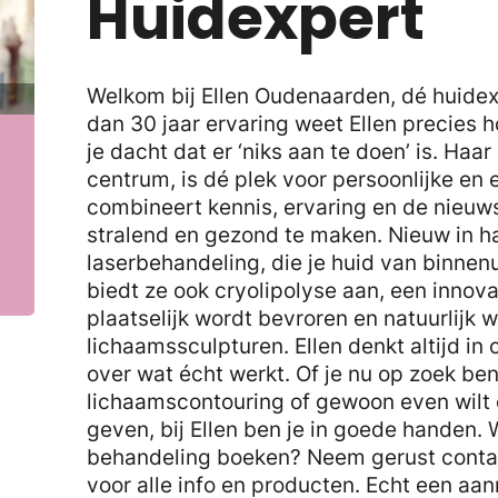
Huidexpert
Welkom bij Ellen Oudenaarden, dé huidex
dan 30 jaar ervaring weet Ellen precies h
je dacht dat er ‘niks aan te doen’ is. Haa
centrum, is dé plek voor persoonlijke en 
combineert kennis, ervaring en de nieuw
stralend en gezond te maken. Nieuw in ha
laserbehandeling, die je huid van binnenu
biedt ze ook cryolipolyse aan, een innov
plaatselijk wordt bevroren en natuurlijk 
lichaamssculpturen. Ellen denkt altijd in 
over wat écht werkt. Of je nu op zoek ben
lichaamscontouring of gewoon even wilt 
geven, bij Ellen ben je in goede handen. 
behandeling boeken? Neem gerust contac
voor alle info en producten. Echt een aan