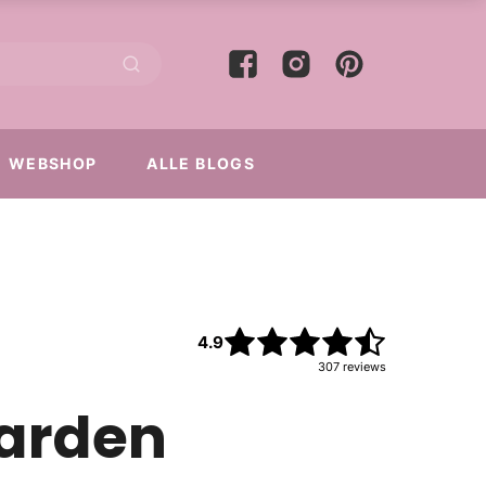
WEBSHOP
ALLE BLOGS
4.9
307
reviews
aarden