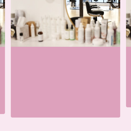
Wij zijn momenteel open
Wi
Beauty Center Renaat |
Schoonheidssalon Ede
Merellaan 8, 6713 BH Ede, Nederland