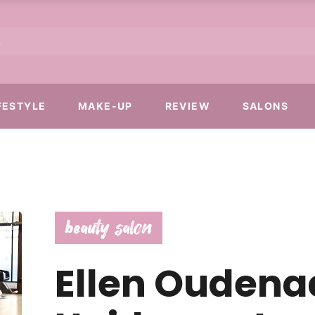
FESTYLE
MAKE-UP
REVIEW
SALONS
beauty salon
Ellen Ouden