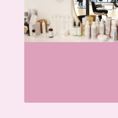
Wij zijn momenteel open
Skin & Glow Atelier Ede
Galvanistraat 7, 6716 AE Ede,
Nederland