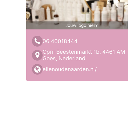
Jouw logo hier?
06 40018444
Opril Beestenmarkt 1b, 4461 AM
Goes, Nederland
ellenoudenaarden.nl/