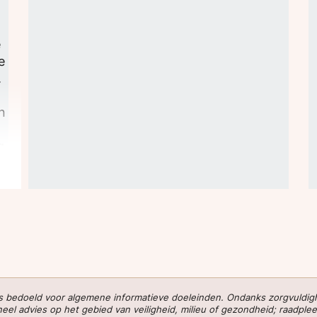
e
e
.
en
g
s
 is bedoeld voor algemene informatieve doeleinden. Ondanks zorgvuldi
l advies op het gebied van veiligheid, milieu of gezondheid; raadplee