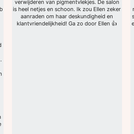
verwijderen van pigmentvlekjes. De salon
eb
is heel netjes en schoon. Ik zou Ellen zeker
l
aanraden om haar deskundigheid en
d
klantvriendelijkheid! Ga zo door Ellen 👍
d
.
n
n
e