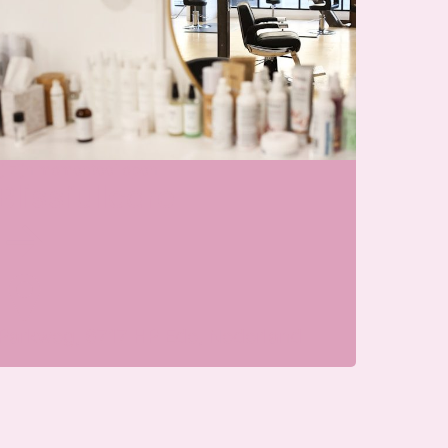
j zijn momenteel open
Blissfullcare
Parkweg, 6717 HP Ede, Nederland