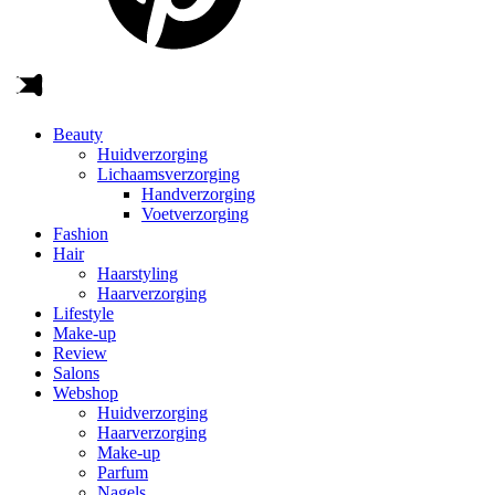
Beauty
Huidverzorging
Lichaamsverzorging
Handverzorging
Voetverzorging
Fashion
Hair
Haarstyling
Haarverzorging
Lifestyle
Make-up
Review
Salons
Webshop
Huidverzorging
Haarverzorging
Make-up
Parfum
Nagels