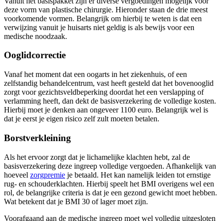
Vanuit het basispakket zijn er diverse vergoedingen mogelijk voor
deze vorm van plastische chirurgie. Hieronder staan de drie meest
voorkomende vormen. Belangrijk om hierbij te weten is dat een
verwijzing vanuit je huisarts niet geldig is als bewijs voor een
medische noodzaak.
Ooglidcorrectie
Vanaf het moment dat een oogarts in het ziekenhuis, of een
zelfstandig behandelcentrum, vast heeft gesteld dat het bovenooglid
zorgt voor gezichtsveldbeperking doordat het een verslapping of
verlamming heeft, dan dekt de basisverzekering de volledige kosten.
Hierbij moet je denken aan ongeveer 1100 euro. Belangrijk wel is
dat je eerst je eigen risico zelf zult moeten betalen.
Borstverkleining
Als het ervoor zorgt dat je lichamelijke klachten hebt, zal de
basisverzekering deze ingreep volledige vergoeden. Afhankelijk van
hoeveel
zorgpremie
je betaald. Het kan namelijk leiden tot ernstige
rug- en schouderklachten. Hierbij speelt het BMI overigens wel een
rol, de belangrijke criteria is dat je een gezond gewicht moet hebben.
Wat betekent dat je BMI 30 of lager moet zijn.
Voorafgaand aan de medische ingreep moet wel volledig uitgesloten