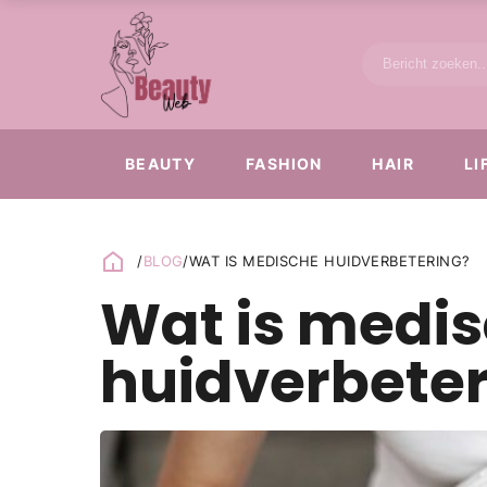
BEAUTY
FASHION
HAIR
LI
/
BLOG
/
WAT IS MEDISCHE HUIDVERBETERING?
Wat is medi
huidverbeter