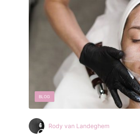
BLOG
Rody van Landeghem