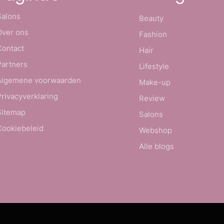
Salons
Beauty
Over ons
Fashion
Contact
Hair
Partners
Lifestyle
Algemene voorwaarden
Make-up
Privacyverklaring
Review
Sitemap
Salons
Cookiebeleid
Webshop
Alle blogs