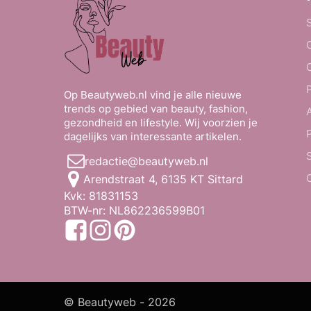
Op Beautyweb.nl vind je alle nieuwe
trends op gebied van beauty, fashion,
gezondheid en lifestyle. Wij voorzien je
dagelijks van interessante artikelen.
redactie@beautyweb.nl
Arendstraat 4, 6135 KT Sittard
Kvk: 81831153
BTW-nr: NL862236599B01
© Beautyweb -
2026