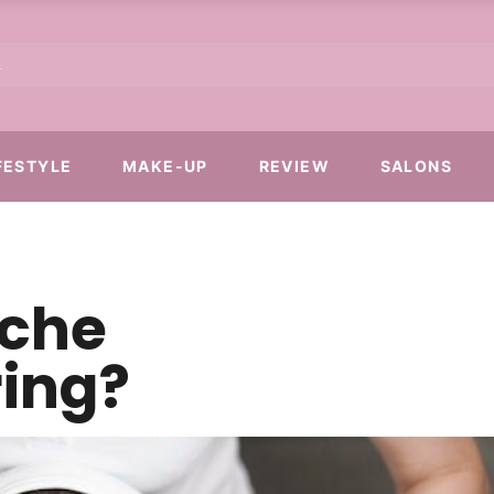
FESTYLE
MAKE-UP
REVIEW
SALONS
sche
ing?