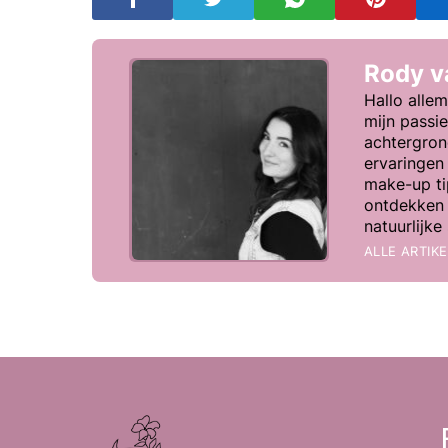
Rody 
Hallo allem
mijn passi
achtergron
ervaringen 
make-up tip
ontdekken 
natuurlijk
ALLE ARTIK