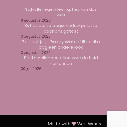
Stijlvolle regenkleding; het kan dus
wel!
6 augustus 2026
8x het beste oogschaduw palette
door ons getest
3 augustus 2026
Zo geef je je Galaxy Watch Ultra elke
dag een andere look
3 augustus 2026
Beste collageen pillen voor de huid
herkennen
30 juli 2026
Made with
Web Wings