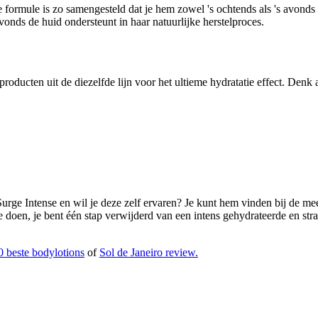
 formule is zo samengesteld dat je hem zowel 's ochtends als 's avonds
avonds de huid ondersteunt in haar natuurlijke herstelproces.
ducten uit de diezelfde lijn voor het ultieme hydratatie effect. Denk
rge Intense en wil je deze zelf ervaren? Je kunt hem vinden bij de mee
te doen, je bent één stap verwijderd van een intens gehydrateerde en st
0 beste bodylotions
of
Sol de Janeiro review.