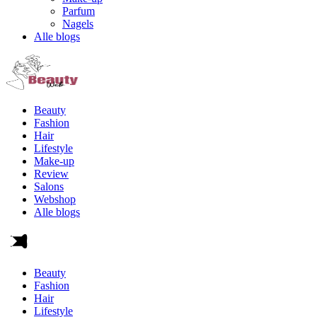
Parfum
Nagels
Alle blogs
Beauty
Fashion
Hair
Lifestyle
Make-up
Review
Salons
Webshop
Alle blogs
Beauty
Fashion
Hair
Lifestyle