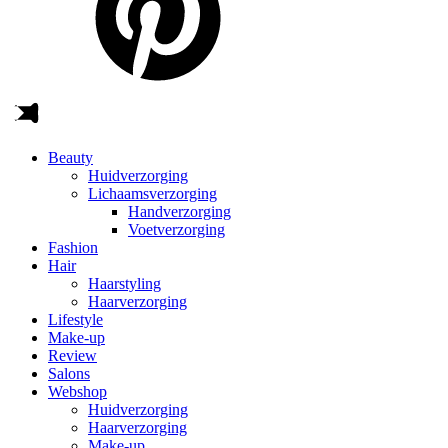
Beauty
Huidverzorging
Lichaamsverzorging
Handverzorging
Voetverzorging
Fashion
Hair
Haarstyling
Haarverzorging
Lifestyle
Make-up
Review
Salons
Webshop
Huidverzorging
Haarverzorging
Make-up