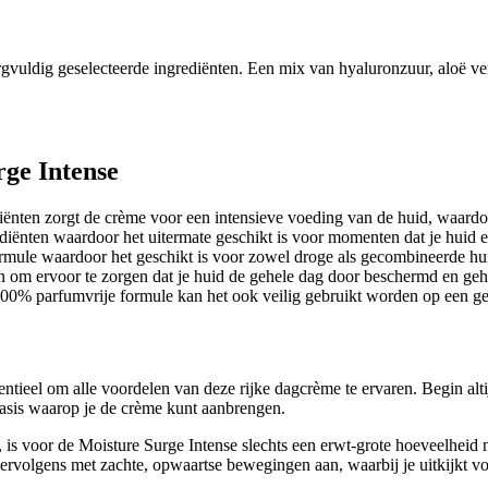
rgvuldig geselecteerde ingrediënten. Een mix van hyaluronzuur, aloë ver
rge Intense
diënten zorgt de crème voor een intensieve voeding van de huid, waardoo
diënten waardoor het uitermate geschikt is voor momenten dat je huid ex
ormule waardoor het geschikt is voor zowel droge als gecombineerde huid
n om ervoor te zorgen dat je huid de gehele dag door beschermd en gehy
 100% parfumvrije formule kan het ook veilig gebruikt worden op een gev
entieel om alle voordelen van deze rijke dagcrème te ervaren. Begin al
e basis waarop je de crème kunt aanbrengen.
k, is voor de Moisture Surge Intense slechts een erwt-grote hoeveelheid
vervolgens met zachte, opwaartse bewegingen aan, waarbij je uitkijkt v