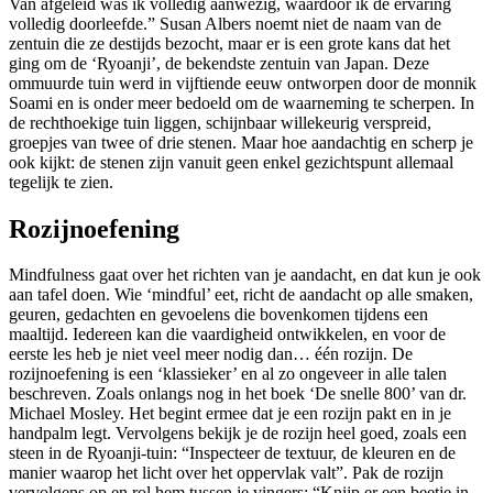
Van afgeleid was ik volledig aanwezig, waardoor ik de ervaring
volledig doorleefde.” Susan Albers noemt niet de naam van de
zentuin die ze destijds bezocht, maar er is een grote kans dat het
ging om de ‘Ryoanji’, de bekendste zentuin van Japan. Deze
ommuurde tuin werd in vijftiende eeuw ontworpen door de monnik
Soami en is onder meer bedoeld om de waarneming te scherpen. In
de rechthoekige tuin liggen, schijnbaar willekeurig verspreid,
groepjes van twee of drie stenen. Maar hoe aandachtig en scherp je
ook kijkt: de stenen zijn vanuit geen enkel gezichtspunt allemaal
tegelijk te zien.
Rozijnoefening
Mindfulness gaat over het richten van je aandacht, en dat kun je ook
aan tafel doen. Wie ‘mindful’ eet, richt de aandacht op alle smaken,
geuren, gedachten en gevoelens die bovenkomen tijdens een
maaltijd. Iedereen kan die vaardigheid ontwikkelen, en voor de
eerste les heb je niet veel meer nodig dan… één rozijn. De
rozijnoefening is een ‘klassieker’ en al zo ongeveer in alle talen
beschreven. Zoals onlangs nog in het boek ‘De snelle 800’ van dr.
Michael Mosley. Het begint ermee dat je een rozijn pakt en in je
handpalm legt. Vervolgens bekijk je de rozijn heel goed, zoals een
steen in de Ryoanji-tuin: “Inspecteer de textuur, de kleuren en de
manier waarop het licht over het oppervlak valt”. Pak de rozijn
vervolgens op en rol hem tussen je vingers: “Knijp er een beetje in,