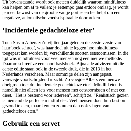
Uit bovenstaande wordt ook meteen duidelijk waarom mindfulness
kan helpen om af te vallen: je eettempo gaat erdoor omlaag, je wordt
je meer bewust van de grootte van je porties en het helpt om een
negatieve, automatische voedselspiraal te doorbreken.
‘Incidentele gedachteloze eter’
Toen Susan Albers zo’n vijftien jaar geleden de eerste versie van
haar boek schreef, was haar doel uit te leggen hoe mindfulness
toegepast kan worden bij verschillende soorten eetstoornissen. In die
tijd was mindfulness voor veel mensen nog een nieuwe methode.
Daarom schreef ze een soort basisboek. Bijna alle adviezen uit die
eerste editie staan ook in de tweede druk, die in 2013 in het
Nederlands verscheen. Maar sommige delen zijn aangepast,
vanwege voortschrijdend inzicht. Zo voegde Albers een nieuwe
doelgroep toe: de ‘incidentele gedachteloze eter’. Mindful eten is
namelijk niet alleen iets voor mensen met eetstoornissen of met een
dieet. “Het is bestemd voor iedereen”, schrijft ze. “Realistisch gezien
is niemand de perfecte mindful eter. Veel mensen doen hun best om
gezond te eten, maar kennen zo nu en dan ook vlagen van
gedachteloos eten.”
Gebruik een servet