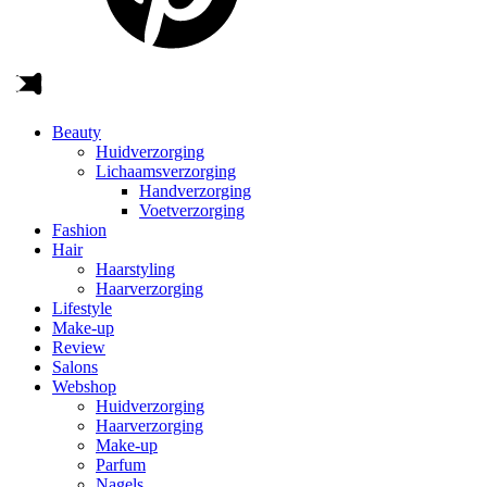
Beauty
Huidverzorging
Lichaamsverzorging
Handverzorging
Voetverzorging
Fashion
Hair
Haarstyling
Haarverzorging
Lifestyle
Make-up
Review
Salons
Webshop
Huidverzorging
Haarverzorging
Make-up
Parfum
Nagels