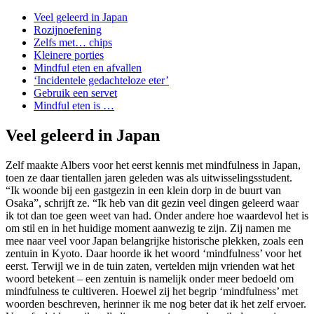
Veel geleerd in Japan
Rozijnoefening
Zelfs met… chips
Kleinere porties
Mindful eten en afvallen
‘Incidentele gedachteloze eter’
Gebruik een servet
Mindful eten is …
Veel geleerd in Japan
Zelf maakte Albers voor het eerst kennis met mindfulness in Japan,
toen ze daar tientallen jaren geleden was als uitwisselingsstudent.
“Ik woonde bij een gastgezin in een klein dorp in de buurt van
Osaka”, schrijft ze. “Ik heb van dit gezin veel dingen geleerd waar
ik tot dan toe geen weet van had. Onder andere hoe waardevol het is
om stil en in het huidige moment aanwezig te zijn. Zij namen me
mee naar veel voor Japan belangrijke historische plekken, zoals een
zentuin in Kyoto. Daar hoorde ik het woord ‘mindfulness’ voor het
eerst. Terwijl we in de tuin zaten, vertelden mijn vrienden wat het
woord betekent – een zentuin is namelijk onder meer bedoeld om
mindfulness te cultiveren. Hoewel zij het begrip ‘mindfulness’ met
woorden beschreven, herinner ik me nog beter dat ik het zelf ervoer.