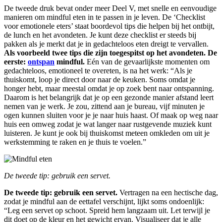
De tweede druk bevat onder meer Deel V, met snelle en eenvoudige
manieren om mindful eten in te passen in je leven. De ‘Checklist
voor emotionele eters’ staat boordevol tips die helpen bij het ontbijt,
de lunch en het avondeten. Je kunt deze checklist er steeds bij
pakken als je merkt dat je in gedachteloos eten dreigt te vervallen.
Als voorbeeld twee tips die zijn toegespitst op het avondeten. De
eerste:
ontspan
mindful.
Eén van de gevaarlijkste momenten om
gedachteloos, emotioneel te overeten, is na het werk: “Als je
thuiskomt, loop je direct door naar de keuken. Soms omdat je
honger hebt, maar meestal omdat je op zoek bent naar ontspanning.
Daarom is het belangrijk dat je op een gezonde manier afstand leert
nemen van je werk. Je zou, zittend aan je bureau, vijf minuten je
ogen kunnen sluiten voor je je naar huis haast. Of maak op weg naar
huis een omweg zodat je wat langer naar rustgevende muziek kunt
luisteren. Je kunt je ook bij thuiskomst meteen omkleden om uit je
werkstemming te raken en je thuis te voelen.”
De tweede tip: gebruik een servet.
De tweede tip: gebruik een servet.
Vertragen na een hectische dag,
zodat je mindful aan de eettafel verschijnt, lijkt soms ondoenlijk:
“Leg een servet op schoot. Spreid hem langzaam
uit. Let terwijl je
dit doet op de kleur en het gewicht ervan. Visualiseer dat je alle