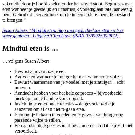
zaken die door je hoofd spelen onder het servet stopt. Begin pas met
eten wanneer je geestelijk en lichamelijk volledig aan tafel aanwezig
bent. Gebruik dit servetritueel om je in een andere mentale toestand
te brengen.”
Susan Albers. ‘Mindful eten. Stop met gedachteloos eten en leer
weer genieten’.
Uitgeverij Ten Have (ISBN 9789025902872).
Mindful eten is …
… volgens Susan Albers:
Bewust zijn van hoe je eet.
Aanvoelen wanneer je honger hebt en wanneer je vol zit.
Bewust waarnemen van je voedsel met je zintuigen – echt
proeven.
Aandacht hebben voor het hele eetproces – bijvoorbeeld:
merk op hoe je hand je vork oppakt.
Inzicht in je emotionele reacties – de gevoelens die je
aanzetten om al dan niet te gaan eten.
Eten om je lichaam te voeden en je gevoel van honger op
passende wijze te stillen.
Een aandachtige geesteshouding aannemen zodat je jezelf niet
veroordeelt.