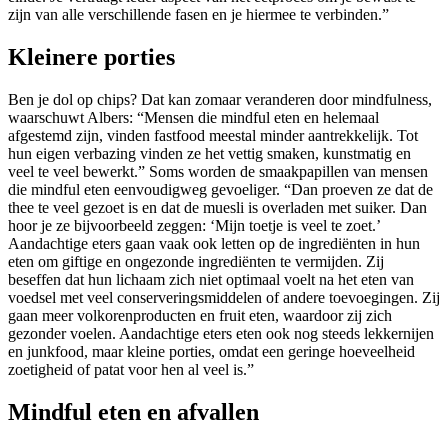
zijn van alle verschillende fasen en je hiermee te verbinden.”
Kleinere porties
Ben je dol op chips? Dat kan zomaar veranderen door mindfulness,
waarschuwt Albers: “Mensen die mindful eten en helemaal
afgestemd zijn, vinden fastfood meestal minder aantrekkelijk. Tot
hun eigen verbazing vinden ze het vettig smaken, kunstmatig en
veel
te veel bewerkt.” Soms worden de smaakpapillen van mensen
die mindful eten eenvoudigweg gevoeliger. “Dan proeven ze dat de
thee te veel gezoet is en dat de muesli is overladen met suiker. Dan
hoor je ze bijvoorbeeld zeggen: ‘Mijn toetje is veel te zoet.’
Aandachtige eters gaan vaak ook letten op de ingrediënten in hun
eten om giftige en ongezonde ingrediënten te vermijden. Zij
beseffen dat hun lichaam zich niet optimaal voelt na het eten van
voedsel met veel conserveringsmiddelen of andere toevoegingen. Zij
gaan meer volkorenproducten en fruit eten, waardoor zij zich
gezonder voelen. Aandachtige eters eten ook nog steeds lekkernijen
en junkfood, maar kleine porties, omdat een geringe hoeveelheid
zoetigheid of patat voor hen al veel is.”
Mindful eten en afvallen