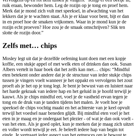
ruik eraan, bewonder hem. Leg de rozijn op je tong en proef hem.
Merk dat je mond zich vult met speeksel, in afwachting van het
lekkers dat je te wachten staat. Als je er klaar voor bent, bijt er dan
in en proef hoe de smaken vrijkomen. Waar in je mond kun je de
rozijn echt proeven? Hoe zou je de smaak omschrijven? Slik ten
slotte de rozijn door.”
Zelfs met… chips
Mosley legt uit dat je dezelfde oefening kunt doen met een kopje
koffie, een stukje appel of met welk eten of drinken dan ook. Susan
Albers vertelt in haar boek dat het zelfs kan met… chips: “Mindful
eten betekent onder andere dat je de structuur van ieder stukje chips
tussen je vingers voelt wanneer je het oppakt en vervolgens het zout
proeft als je het op je tong legt. Je bent je bewust van en luistert naar
het harde gekraak van iedere hap en het geluid in je hoofd terwijl je
kauwt. Als je chips mindful eet, voel je de vastheid ervan tegen je
tong en de druk van je tanden tijdens het malen. Je voelt hoe je
speeksel de chips vochtig maakt en het achterste van je keel opvult
terwijl het voedsel naar beneden glijdt. Bij mindful eten voel je het
eten in je maag en je ondergaat het plezier - of wat je dan ook voelt -
van het eten. Als je goed oplet, kun je merken dat je maag zich uitzet
en voller wordt terwijl je eet. Je beleeft iedere hap van begin tot
einde. Je vertraagt ieder aspect van het eetproces om je bewust te